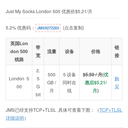
Just My Socks London 500 优惠价$5.21/月
5.2% 优惠码：
(点击复制)
JMS9272283
英国Lon
带
链
don 500
流量
设备
价格
宽
接
线路
2.
500
5 设备
$5.50 / 月
(
优
London 5
5
购
GB /
同时在
惠后$5.21/
00
G
买
月
线
月
)
bit
JMS已经支持TCP+TLSL .具体可查看下图：（
TCP+TLSL
详细说明
）