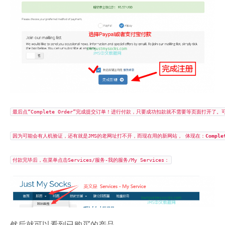
最后点“Complete Order”完成提交订单！进行付款，只要成功扣款就不需要等页面打开了
因为可能会有人机验证，还有就是JMS的老网址打不开，而现在用的新网站， 体现在：
Compl
付款完毕后，在菜单点击Services/服务-我的服务/My Services：
然后就可以看到已购买的产品