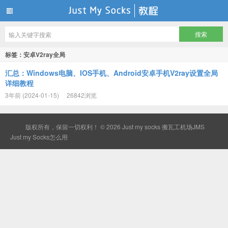
Just my socks 搬瓦工机场JMS
标签：安卓V2ray全局
汇总：Windows电脑、IOS手机、Android安卓手机V2ray设置全局
详细教程
3年前 (2024-01-15)
26842浏览
版权所有，保留一切权利！ © 2026
Just my socks 搬瓦工机场JMS
Just my Socks怎么用